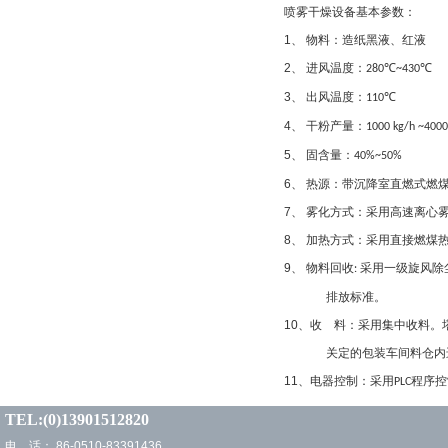
喷雾干燥设备基本参数：
1
、
物料：造纸黑液、红液
2
、
进风温度：
℃
℃
280
~430
3
、
出风温度：
℃
110
4
、
干粉产量：
1000 kg/h ~400
5
、
固含量：
40%~50%
6
、
热源：带沉降室直燃式燃
7
、 雾化方式：采用高速离心
8
、
加热方式：采用直接燃煤
9
、
物料回收
采用一级旋风除
:
排放标准。
10
、收 料：采用集中收料。
关定的包装车间料仓内进
11
、电器控制：采用
程序控
PLC
TEL:(0)13901512820
电 话： 86-0510-83391436