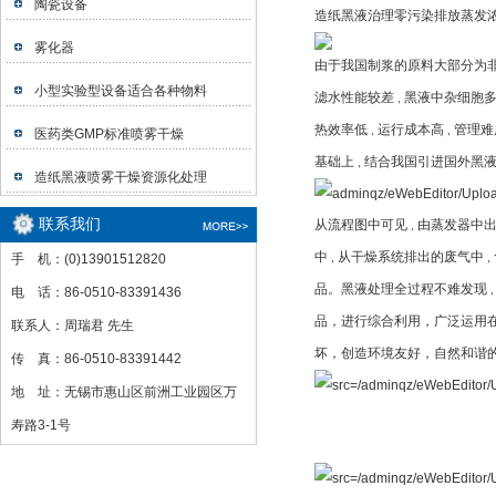
陶瓷设备
造纸黑液治理零污染排放蒸发
雾化器
由于我国制浆的原料大部分为
小型实验型设备适合各种物料
滤水性能较差
黑液中杂细胞
,
热效率低
运行成本高
管理难
,
,
医药类GMP标准喷雾干燥
基础上
结合我国引进国外黑
,
造纸黑液喷雾干燥资源化处理
联系我们
从流程图中可见
由蒸发器中
,
中
从干燥系统排出的废气中
手 机：(0)13901512820
,
,
品。黑液处理全过程不难发现
电 话：86-0510-83391436
品，进行综合利用，广泛运用
联系人：周瑞君 先生
坏，创造环境友好，自然和谐
传 真：86-0510-83391442
地 址：无锡市惠山区前洲工业园区万
寿路3-1号